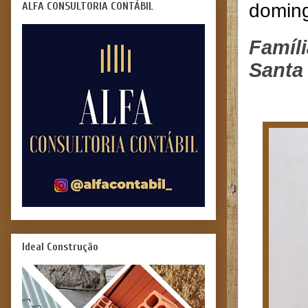
ALFA CONSULTORIA CONTÁBIL
doming
Famíl
Santa
Ideal Construção