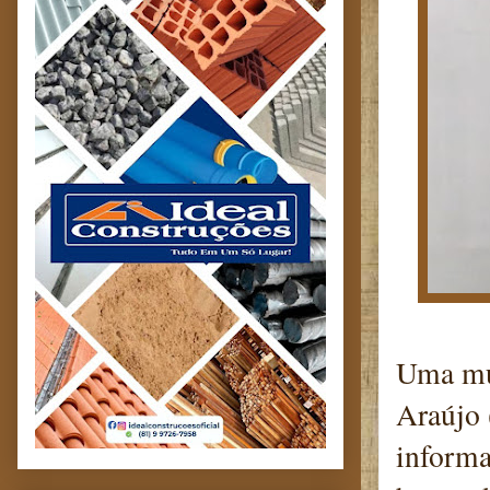
Uma mul
Araújo 
informa