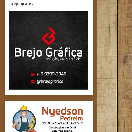
Brejo gráfica