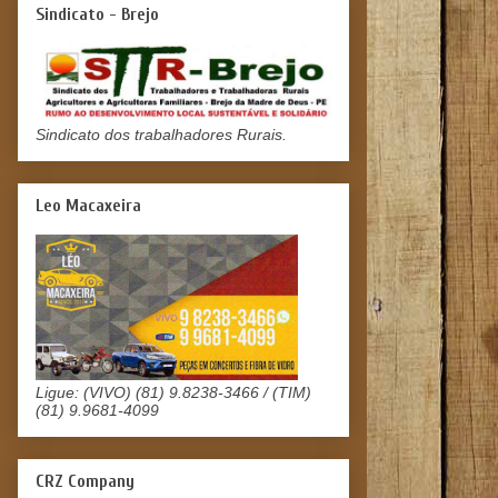
Sindicato - Brejo
Sindicato dos trabalhadores Rurais.
Leo Macaxeira
Ligue: (VIVO) (81) 9.8238-3466 / (TIM)
(81) 9.9681-4099
CRZ Company