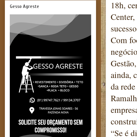
18h, ce
Gesso Agreste
Center,
sucesso
Com foc
negócio
Gestão,
ainda, 
da rede
Ramalho
empresa
constru
“Se é d