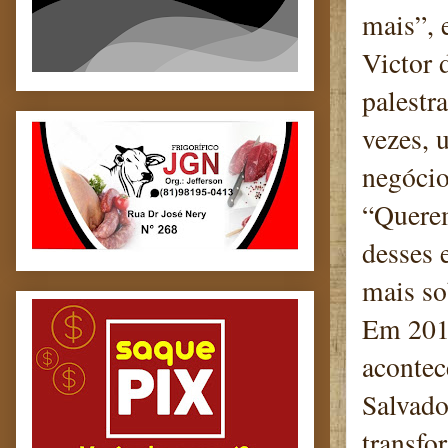
mais”, 
Victor 
palestr
vezes, 
negócio
“Querem
desses 
mais so
Em 2019
acontec
Salvado
transfo