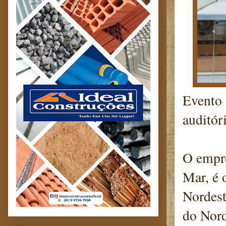
Evento 
auditór
O empre
Mar, é 
Nordest
do Nord