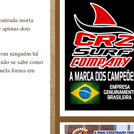
contrada morta
e apenas dois
r com ninguém há
s, não se sabe como
quela forma em