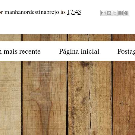
or
manhanordestinabrejo
às
17:43
 mais recente
Página inicial
Posta