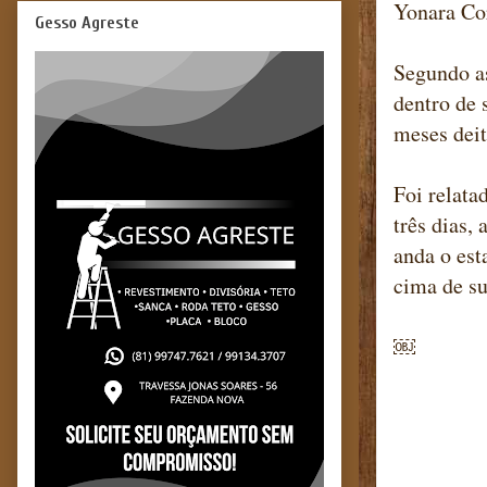
Yonara Cor
Gesso Agreste
Segundo as
dentro de 
meses deit
Foi relata
três dias,
anda o est
cima de su
￼