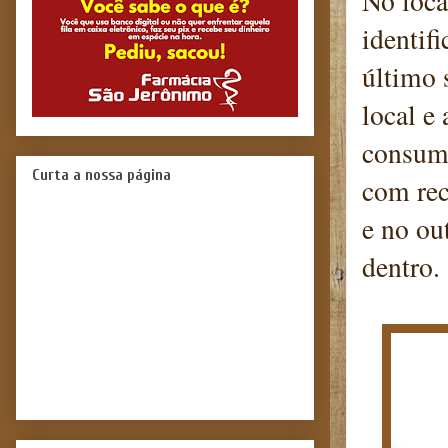
No loca
identif
último 
local e
consumi
Curta a nossa página
com rec
e no ou
dentro.