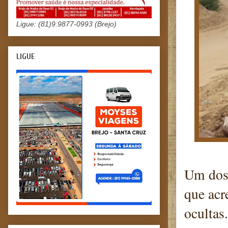
Ligue: (81)9.9877-0993 (Brejo)
LIGUE
Um dos 
que acr
ocultas.