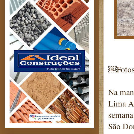
￼Fotos
Na manh
Lima A
semana 
São Dom