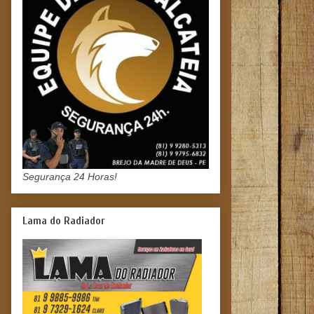
Segurança 24 Horas!
Lama do Radiador