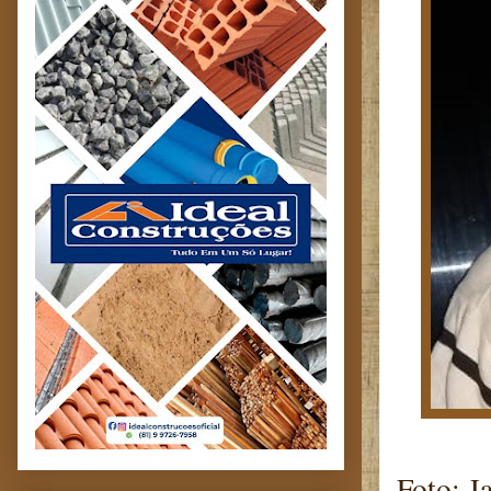
Foto: J