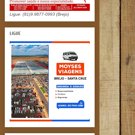
Ligue: (81)9.9877-0993 (Brejo)
LIGUE