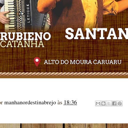
or
manhanordestinabrejo
às
18:36