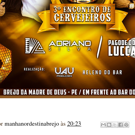
or
manhanordestinabrejo
às
20:23