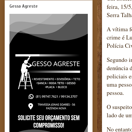
feira, 15/
Gesso Agreste
Serra Talh
A vítima f
crime é Lu
Polícia Civ
Segundo in
denúncia d
policiais 
uma pessoa
pessoa.
O suspeito
lado de um
No entanto