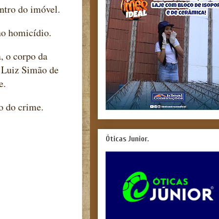
ntro do imóvel.
no homicídio.
, o corpo da
á Luiz Simão de
e.
o do crime.
Óticas Junior.