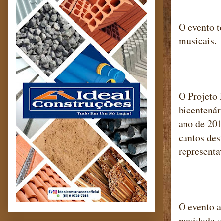
O evento t
musicais.
O Projeto 
bicentenár
ano de 201
cantos des
represent
O evento a
novidade s