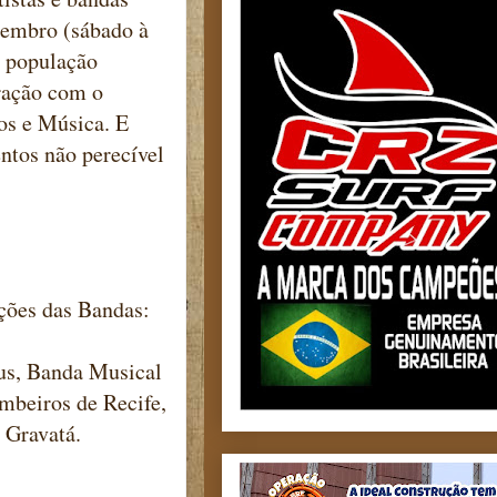
ezembro (sábado à
 a população
ração com o
os e Música. E
ntos não perecível
ções das Bandas:
us, Banda Musical
mbeiros de Recife,
 Gravatá.