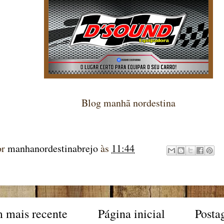
Blog manhã nordestina
or
manhanordestinabrejo
às
11:44
 mais recente
Página inicial
Posta