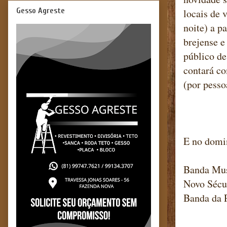
Gesso Agreste
locais de 
noite) a p
brejense e
público de
contará co
(por pesso
E no domin
Banda Mus
Novo Sécu
Banda da 