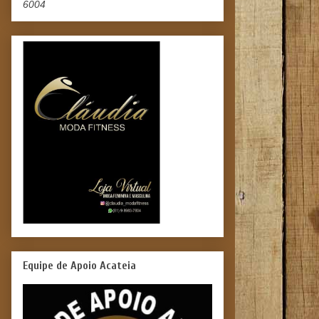
6004
Equipe de Apoio Acateia