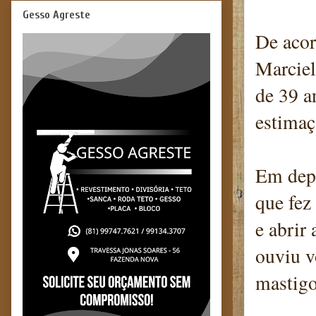
Gesso Agreste
De acor
Marciel
de 39 a
estimaç
Em depo
que fez
e abrir
ouviu v
mastigo