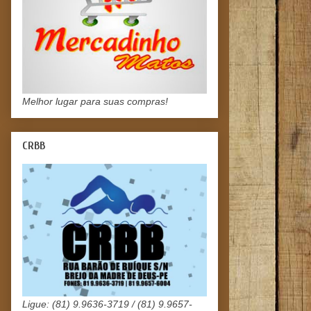
Melhor lugar para suas compras!
CRBB
Ligue: (81) 9.9636-3719 / (81) 9.9657-