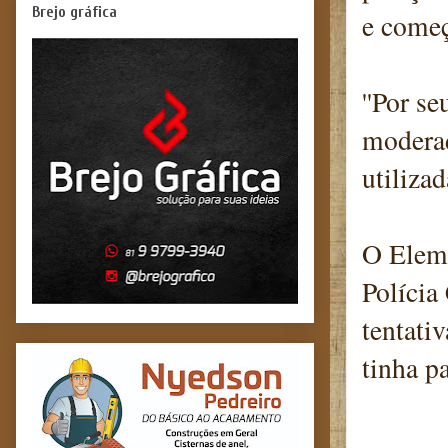
Brejo gráfica
e começ
''Por s
moderad
utiliza
O Eleme
Polícia
tentati
tinha p