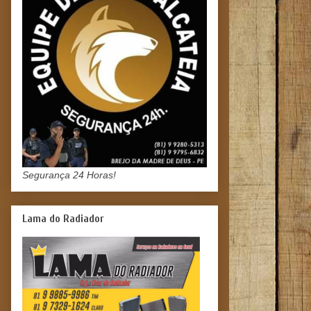
Segurança 24 Horas!
Lama do Radiador