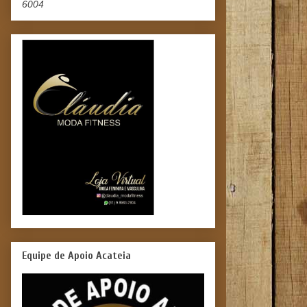
6004
Equipe de Apoio Acateia