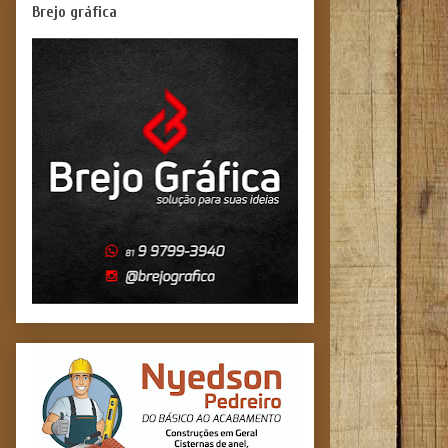
Brejo gráfica