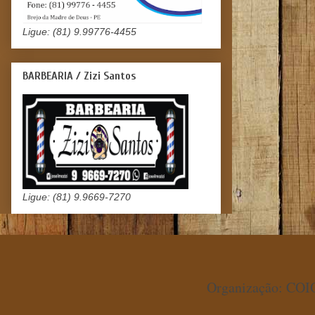
Ligue: (81) 9.99776-4455
BARBEARIA / Zizi Santos
Ligue: (81) 9.9669-7270
Organização: COIO