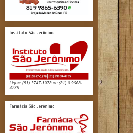
Instituto São Jerônimo
Ligue: (81) 3747-1978 ou (81) 9.9668-
4735.
Farmácia São Jerônimo