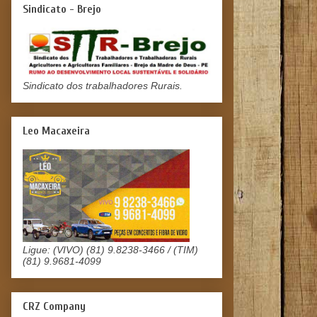
Sindicato - Brejo
Sindicato dos trabalhadores Rurais.
Leo Macaxeira
Ligue: (VIVO) (81) 9.8238-3466 / (TIM)
(81) 9.9681-4099
CRZ Company