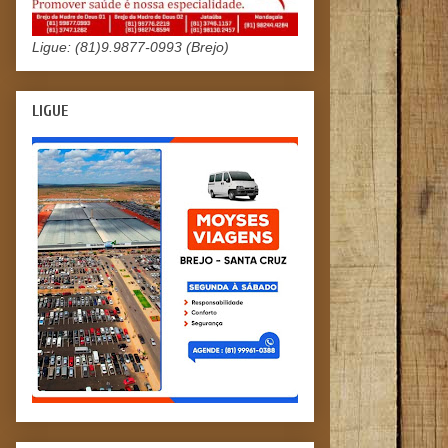
Ligue: (81)9.9877-0993 (Brejo)
LIGUE