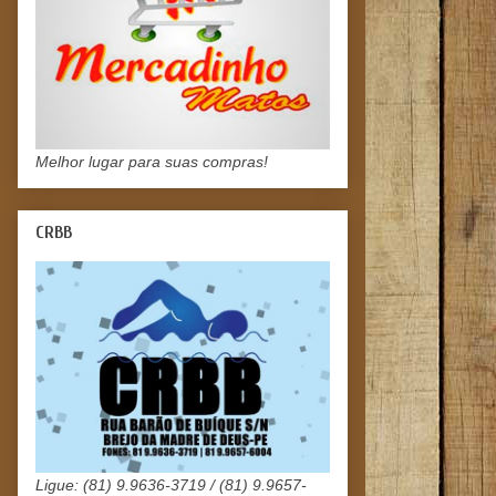
Melhor lugar para suas compras!
CRBB
Ligue: (81) 9.9636-3719 / (81) 9.9657-