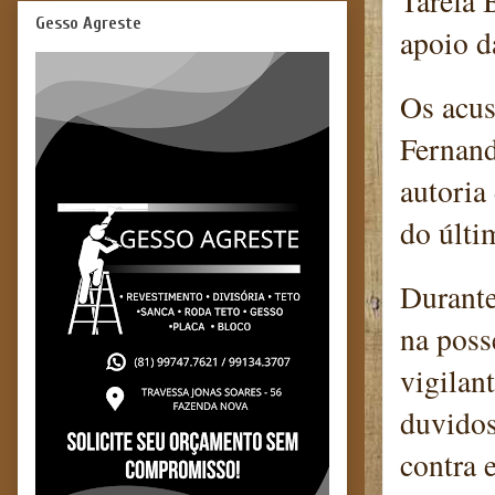
Tarefa 
Gesso Agreste
apoio d
Os acus
Fernand
autoria
do últi
Durante
na poss
vigilan
duvidos
contra 