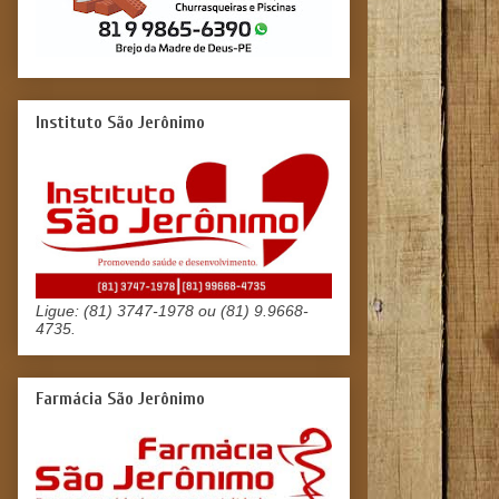
Instituto São Jerônimo
Ligue: (81) 3747-1978 ou (81) 9.9668-
4735.
Farmácia São Jerônimo