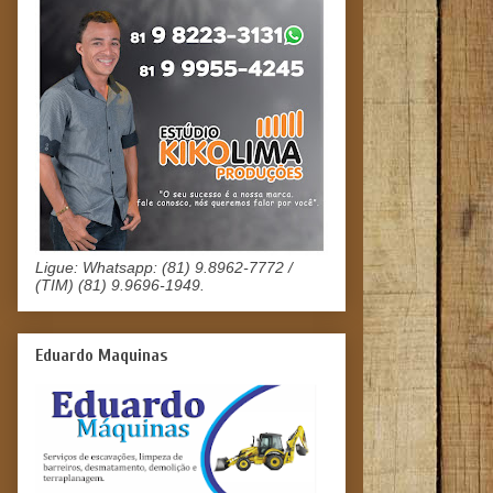
Ligue: Whatsapp: (81) 9.8962-7772 /
(TIM) (81) 9.9696-1949.
Eduardo Maquinas