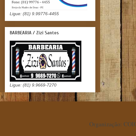
Ligue: (81) 9.99776-4455
BARBEARIA / Zizi Santos
Ligue: (81) 9.9669-7270
Organização: COIO