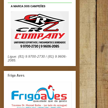
Ligue: (81) 9.9700-2730 / (81) 9.9606-
2085.
Frigo Aves