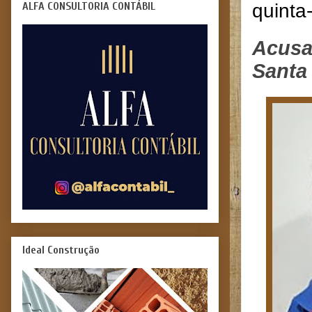
ALFA CONSULTORIA CONTÁBIL
quinta
Acusa
Santa
Ideal Construção