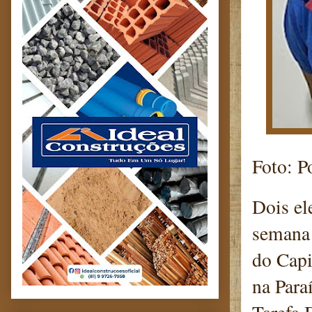
Foto: Po
Dois el
semana 
do Capi
na Para