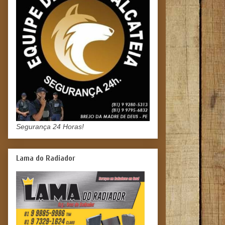
Segurança 24 Horas!
Lama do Radiador