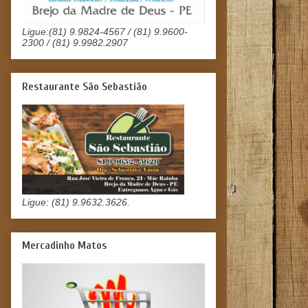
Ligue:(81) 9.9824-4567 / (81) 9.9600-
2300 / (81) 9.9982.2907
Restaurante São Sebastião
Ligue: (81) 9.9632.3626.
Mercadinho Matos