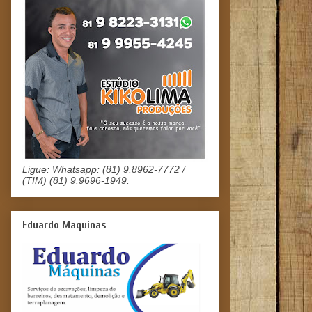
Ligue: Whatsapp: (81) 9.8962-7772 /
(TIM) (81) 9.9696-1949.
Eduardo Maquinas