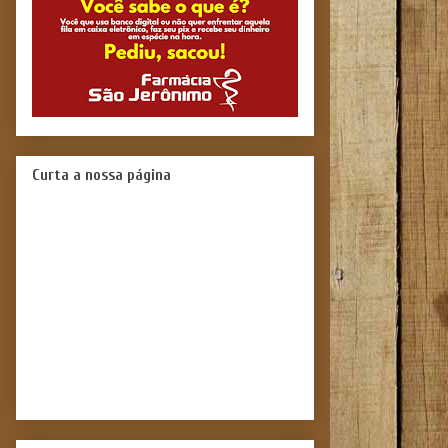
Curta a nossa página