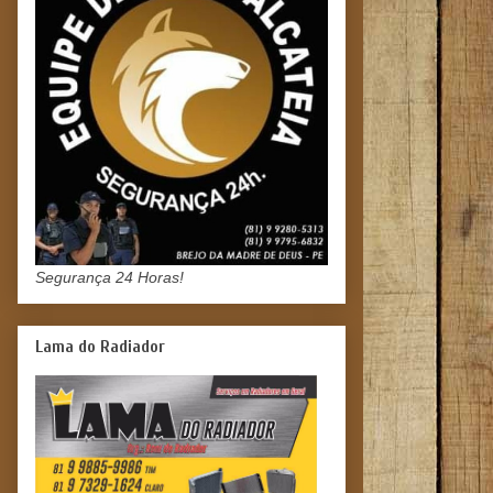
Segurança 24 Horas!
Lama do Radiador