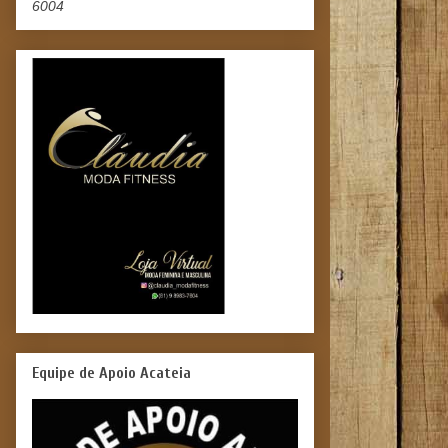
6004
Equipe de Apoio Acateia