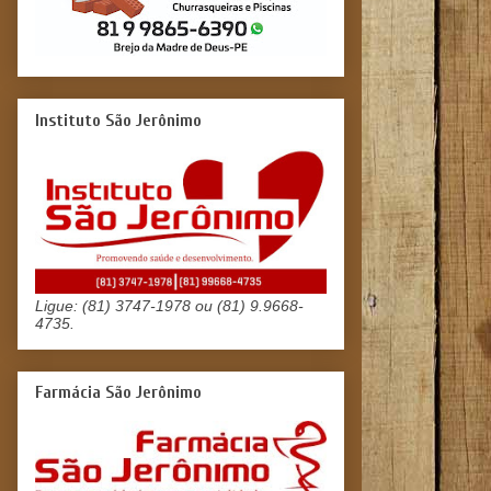
Instituto São Jerônimo
Ligue: (81) 3747-1978 ou (81) 9.9668-
4735.
Farmácia São Jerônimo