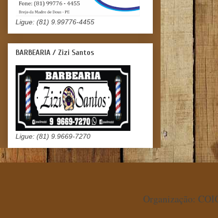
Ligue: (81) 9.99776-4455
BARBEARIA / Zizi Santos
Ligue: (81) 9.9669-7270
Organização: COIO