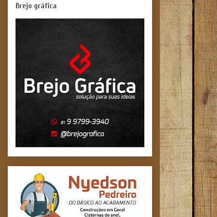
Brejo gráfica