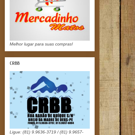
Melhor lugar para suas compras!
CRBB
Ligue: (81) 9.9636-3719 / (81) 9.9657-