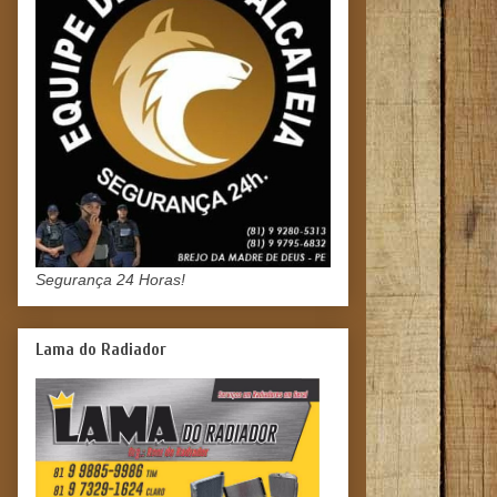
Segurança 24 Horas!
Lama do Radiador