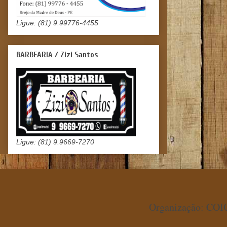
Ligue: (81) 9.99776-4455
BARBEARIA / Zizi Santos
Ligue: (81) 9.9669-7270
Organização: COIO