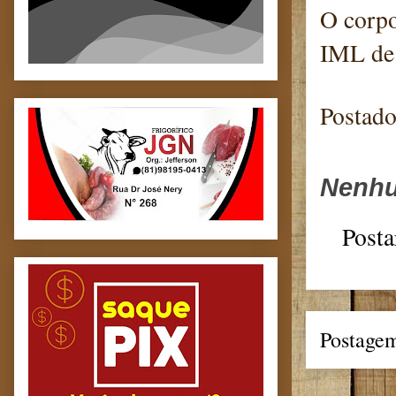
O corpo
IML de
Postad
Nenhu
Posta
Postagem