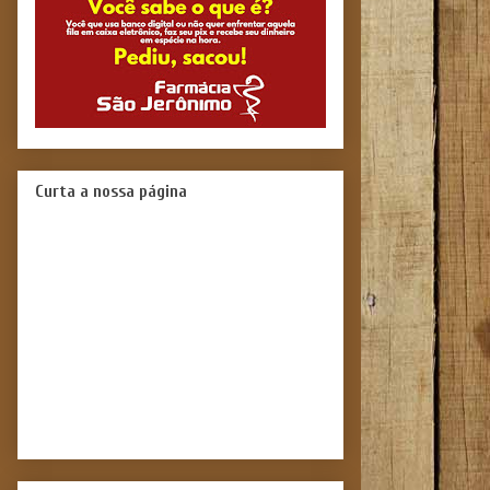
Curta a nossa página