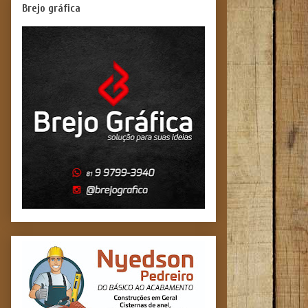
Brejo gráfica