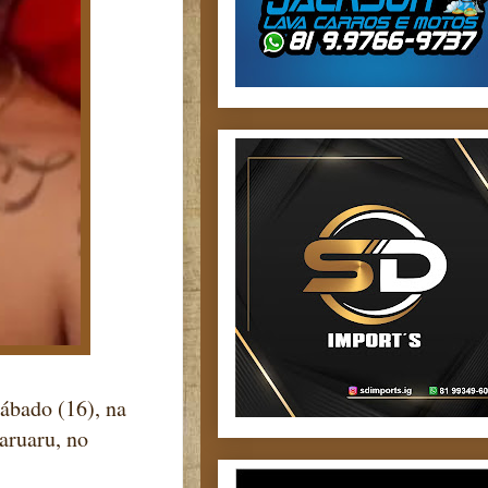
ábado (16), na
aruaru, no