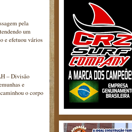
assagem pela
 atendendo um
 e efetuou vários
AH – Divisão
temunhas e
encaminhou o corpo