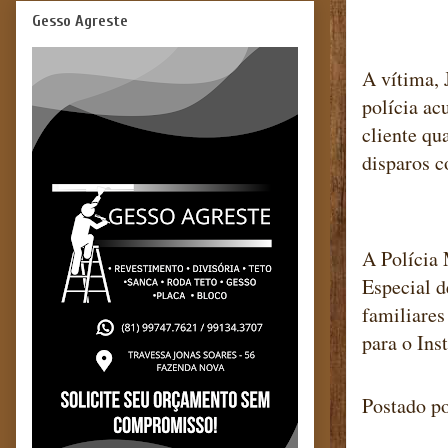
Gesso Agreste
A vítima, 
polícia ac
cliente q
disparos c
A Polícia 
Especial 
familiares
para o Ins
Postado p