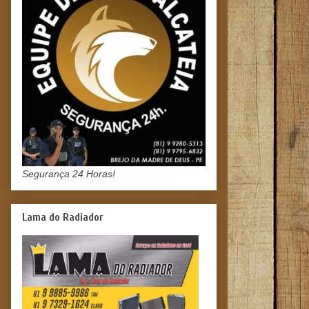
Segurança 24 Horas!
Lama do Radiador