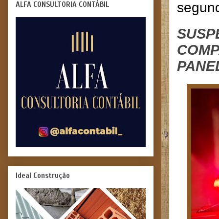
ALFA CONSULTORIA CONTÁBIL
segund
SUSPE
COMP
PANE
Ideal Construção