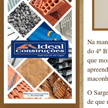
Na manh
do 4º B
que mor
apreend
maconh
O Sarge
de que 