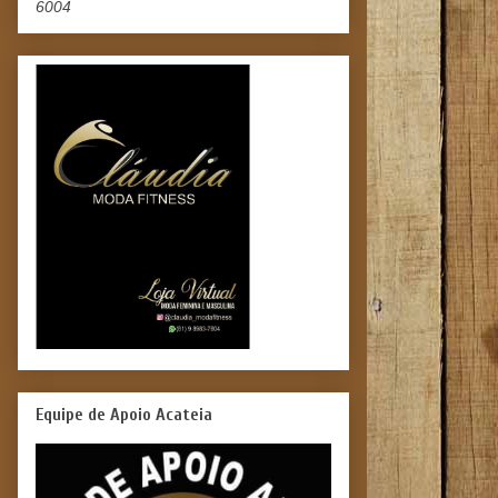
6004
Equipe de Apoio Acateia