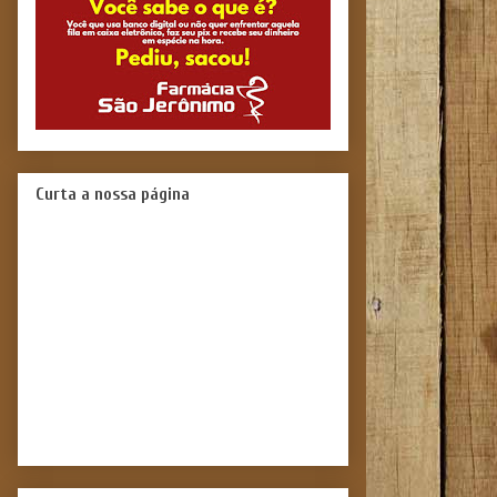
Curta a nossa página