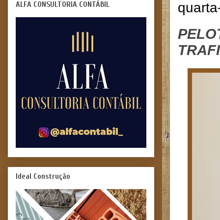
ALFA CONSULTORIA CONTÁBIL
quarta
PELO
TRAF
Ideal Construção