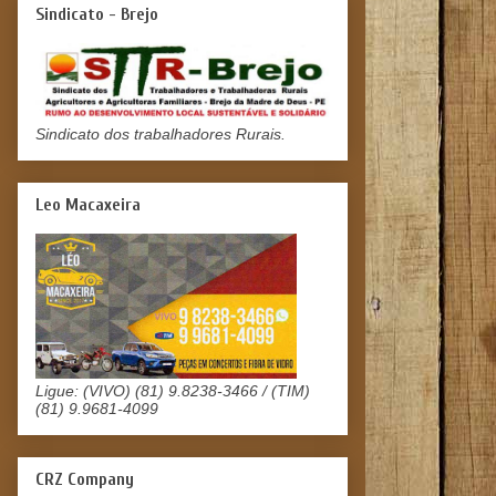
Sindicato - Brejo
Sindicato dos trabalhadores Rurais.
Leo Macaxeira
Ligue: (VIVO) (81) 9.8238-3466 / (TIM)
(81) 9.9681-4099
CRZ Company