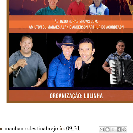
or
manhanordestinabrejo
às
09:31