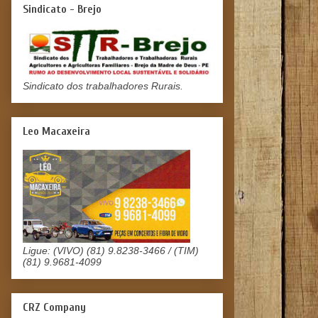
Sindicato - Brejo
Sindicato dos trabalhadores Rurais.
Leo Macaxeira
Ligue: (VIVO) (81) 9.8238-3466 / (TIM)
(81) 9.9681-4099
CRZ Company