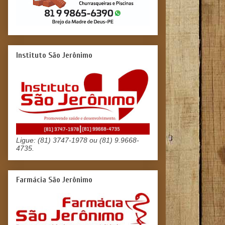
Instituto São Jerônimo
Ligue: (81) 3747-1978 ou (81) 9.9668-
4735.
Farmácia São Jerônimo