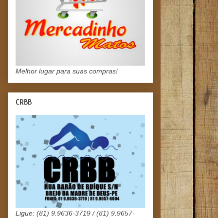
Melhor lugar para suas compras!
CRBB
Ligue: (81) 9.9636-3719 / (81) 9.9657-