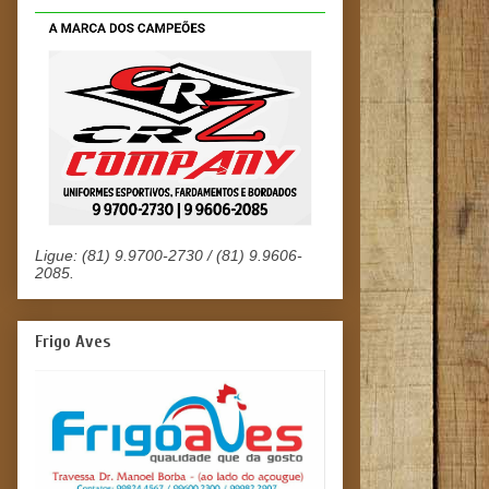
Ligue: (81) 9.9700-2730 / (81) 9.9606-
2085.
Frigo Aves