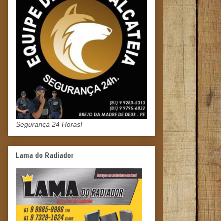
Segurança 24 Horas!
Lama do Radiador