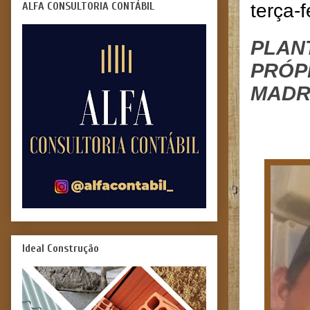
ALFA CONSULTORIA CONTÁBIL
terça-
PLAN
PRÓP
MADR
Ideal Construção