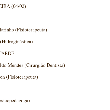
IRA (04/02)
arinho (Fisioterapeuta)
 (Hidroginástica)
TARDE
aldo Mendes (Cirurgião Dentista)
son (Fisioterapeuta)
(psicopedagoga)