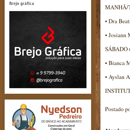
Brejo gráfica
MANHÃ/
• Dra Beat
• Josiann 
SÁBADO (
• Bianca M
• Ayslan 
INSTITU
Postado p