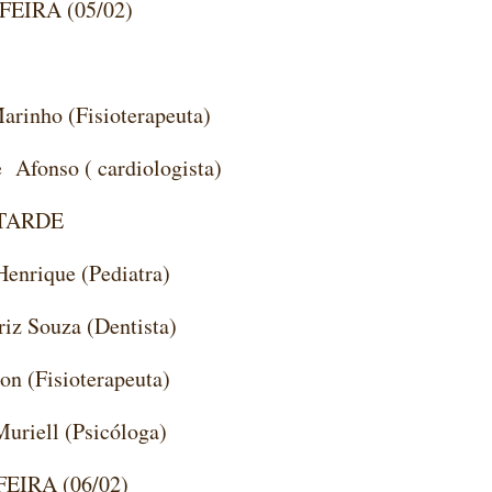
EIRA (05/02)
arinho (Fisioterapeuta)
 Afonso ( cardiologista)
TARDE
Henrique (Pediatra)
riz Souza (Dentista)
son (Fisioterapeuta)
Muriell (Psicóloga)
EIRA (06/02)