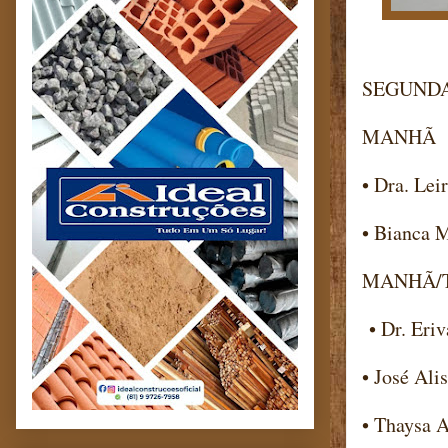
SEGUNDA-
MANHÃ
• Dra. Lei
• Bianca 
MANHÃ/
• Dr. Eriv
• José Ali
• Thaysa 