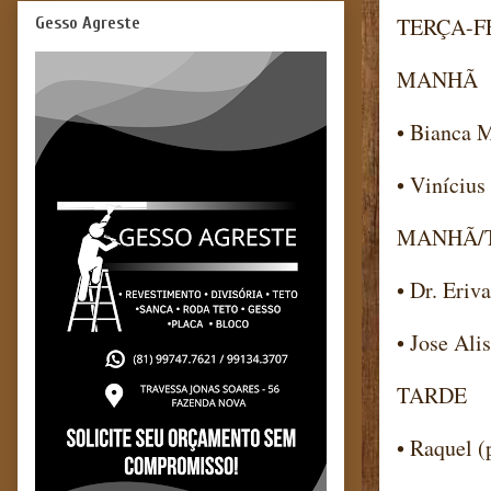
TERÇA-FE
Gesso Agreste
MANHÃ
• Bianca M
• Vinícius
MANHÃ/
• Dr. Eriv
• Jose Ali
TARDE
• Raquel 