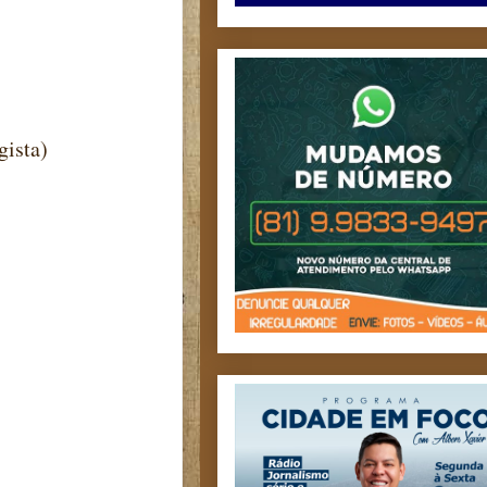
gista)