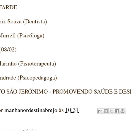
TARDE
riz Souza (Dentista)
Muriell (Psicóloga)
08/02)
arinho (Fisioterapeuta)
Andrade (Psicopedagoga)
TO SÃO JERÔNIMO - PROMOVENDO SAÚDE E DE
or
manhanordestinabrejo
às
10:31