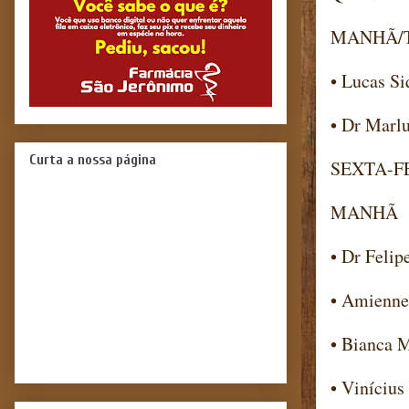
MANHÃ/
• Lucas Si
• Dr Marlu
Curta a nossa página
SEXTA-FE
MANHÃ
• Dr Felip
• Amienne
• Bianca 
• Vinícius