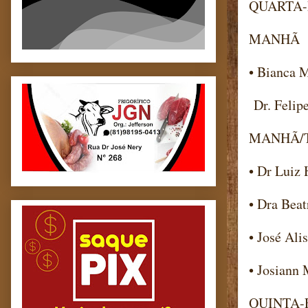
QUARTA-F
MANHÃ
• Bianca M
Dr. Felipe
MANHÃ/
• Dr Luiz 
• Dra Beat
• José Ali
• Josiann 
QUINTA-F