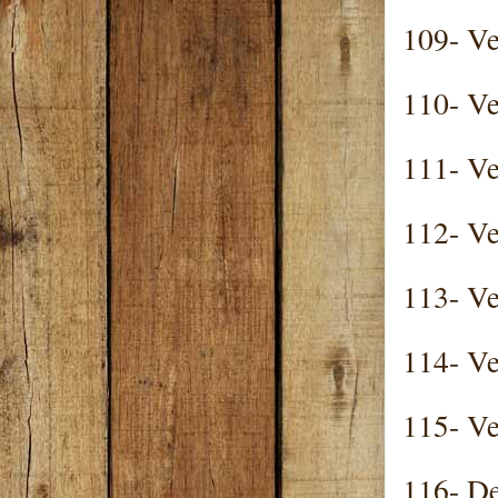
109- Ve
110- Ve
111- Ve
112- Ve
113- Ve
114- Ve
115- Ve
116- De