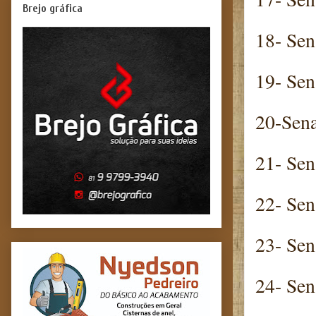
Brejo gráfica
18- Sen
19- Sen
20-Sen
21- Sen
22- Se
23- Se
24- Se