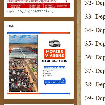
32- Dep
Ligue: (81)9.9877-0993 (Brejo)
33- Dep
LIGUE
34- Dep
35- Dep
36- Dep
37- Dep
38- Dep
39- Dep