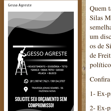
Gesso Agreste
Quem ta
Silas M
semelha
um disc
os de S
de Frei
político
Confira
1- Ex-p
2- Ex-p