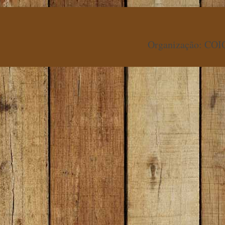
Organização: COIO