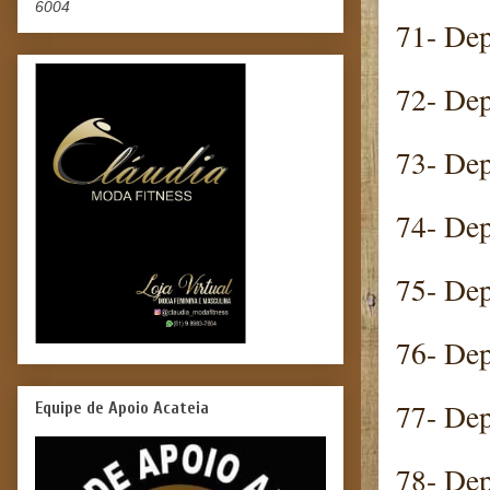
6004
71- Dep
72- Dep
73- Dep
74- Dep
75- De
76- Dep
77- Dep
Equipe de Apoio Acateia
78- Dep