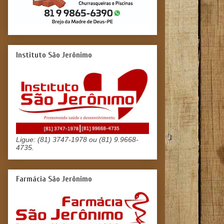
Instituto São Jerônimo
Ligue: (81) 3747-1978 ou (81) 9.9668-
4735.
Farmácia São Jerônimo