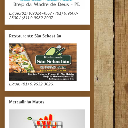
Ligue:(81) 9.9824-4567 / (81) 9.9600-
2300 / (81) 9.9982.2907
Restaurante São Sebastião
Ligue: (81) 9.9632.3626.
Mercadinho Matos