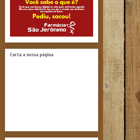
Curta a nossa página