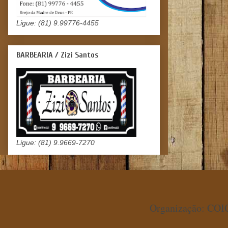
Ligue: (81) 9.99776-4455
BARBEARIA / Zizi Santos
Ligue: (81) 9.9669-7270
Organização: COIO