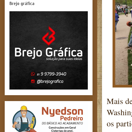
Brejo gráfica
Mais de
Washing
os part