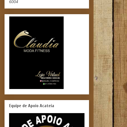
6004
Equipe de Apoio Acateia