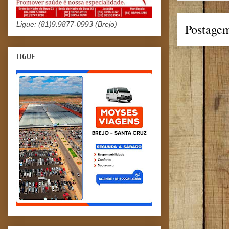
Ligue: (81)9.9877-0993 (Brejo)
Postagem
LIGUE