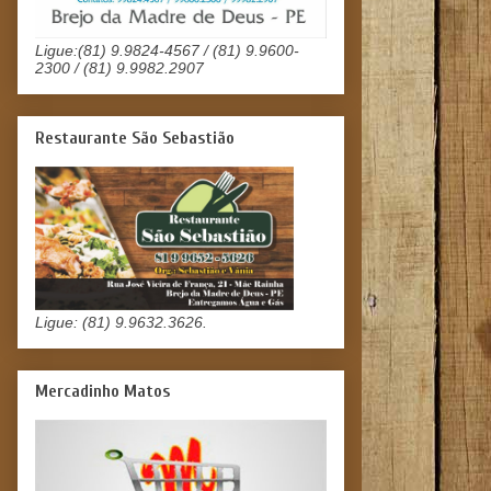
Ligue:(81) 9.9824-4567 / (81) 9.9600-
2300 / (81) 9.9982.2907
Restaurante São Sebastião
Ligue: (81) 9.9632.3626.
Mercadinho Matos