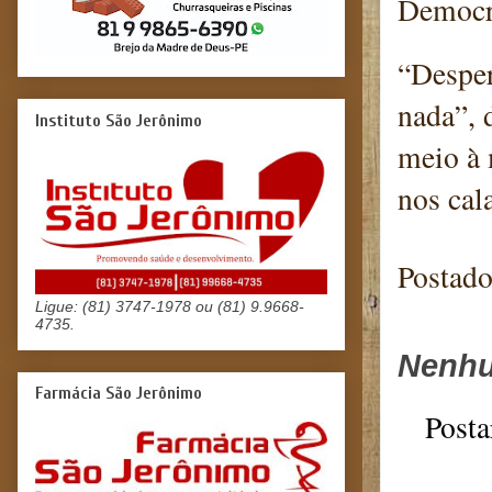
Democra
“Desper
nada”, 
Instituto São Jerônimo
meio à 
nos cal
Postad
Ligue: (81) 3747-1978 ou (81) 9.9668-
4735.
Nenhu
Farmácia São Jerônimo
Posta