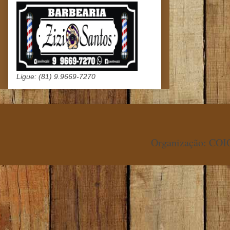
Ligue: (81) 9.9669-7270
Organização: COIO