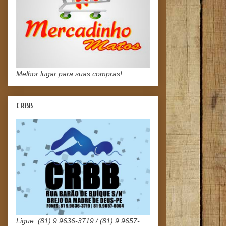
Melhor lugar para suas compras!
CRBB
Ligue: (81) 9.9636-3719 / (81) 9.9657-