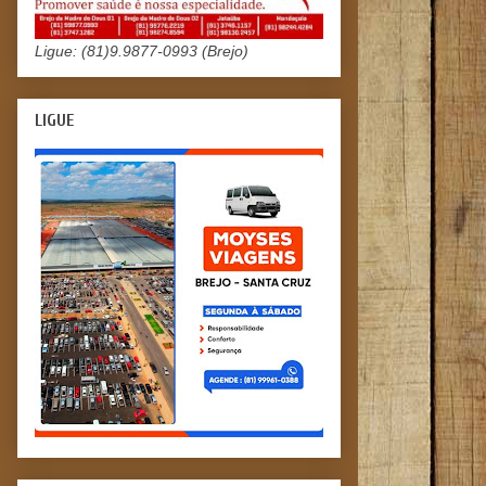
Ligue: (81)9.9877-0993 (Brejo)
LIGUE