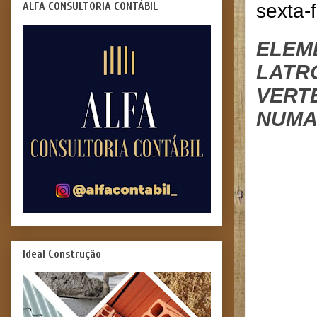
ALFA CONSULTORIA CONTÁBIL
sexta-
ELEM
LATR
VERT
NUMA 
Ideal Construção