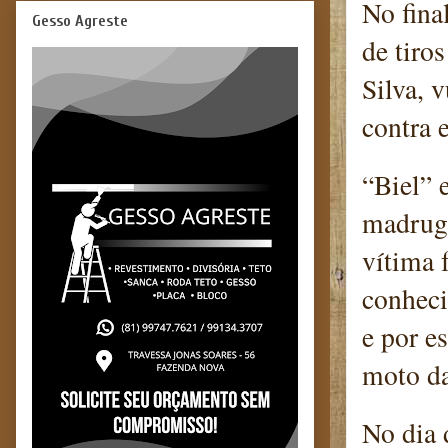
No fina
Gesso Agreste
de tiro
Silva, 
contra 
“Biel” 
madruga
vítima 
conheci
e por e
moto da
No dia 