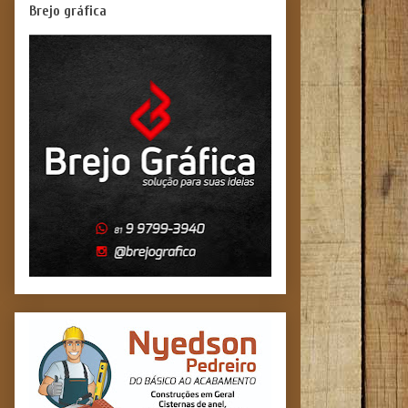
Brejo gráfica