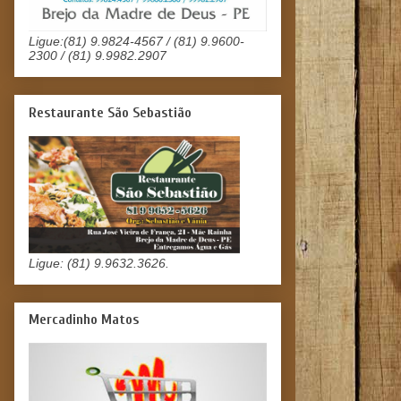
Ligue:(81) 9.9824-4567 / (81) 9.9600-
2300 / (81) 9.9982.2907
Restaurante São Sebastião
Ligue: (81) 9.9632.3626.
Mercadinho Matos