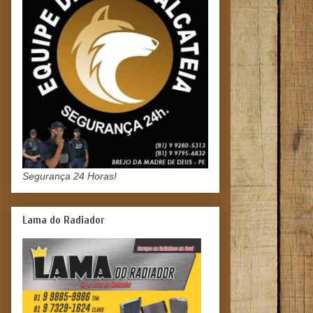
Segurança 24 Horas!
Lama do Radiador