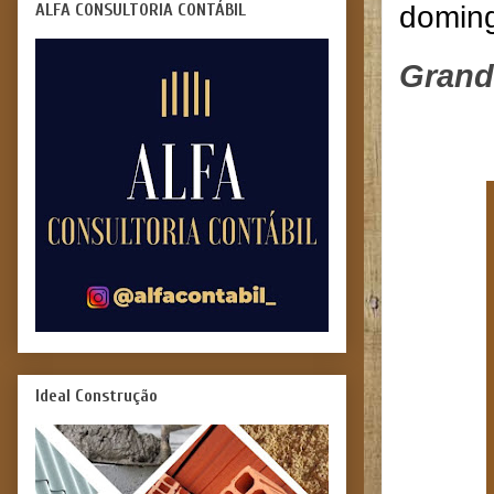
ALFA CONSULTORIA CONTÁBIL
doming
Grand
Ideal Construção