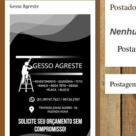
Postad
Gesso Agreste
Nenhu
Posta
Postagem