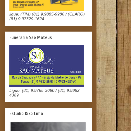
ligue: (TIM) (81) 9.9885-9986 / (CLARO)
(81) 9.97329-1624.
Funerária São Mateus
Ligue: (81) 9.9765-3060 / (81) 9.9982-
4389
Estúdio Kiko Lima