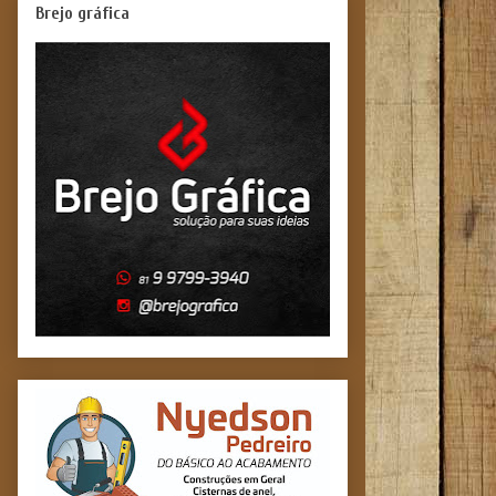
Brejo gráfica