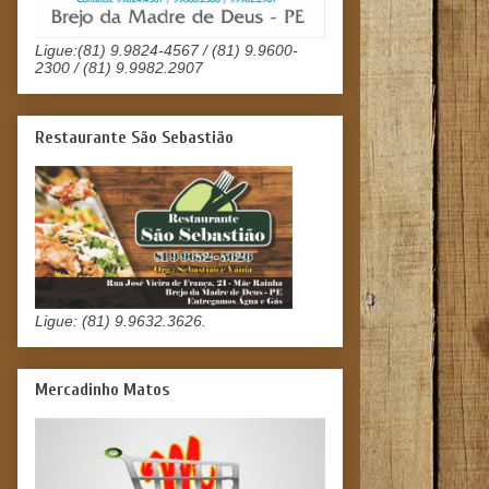
Ligue:(81) 9.9824-4567 / (81) 9.9600-
2300 / (81) 9.9982.2907
Restaurante São Sebastião
Ligue: (81) 9.9632.3626.
Mercadinho Matos