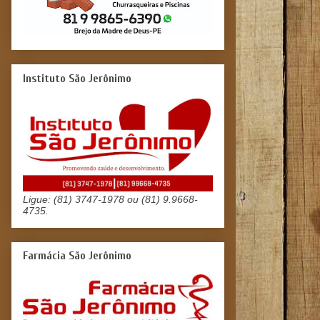
Instituto São Jerônimo
Ligue: (81) 3747-1978 ou (81) 9.9668-
4735.
Farmácia São Jerônimo