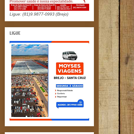
Ligue: (81)9.9877-0993 (Brejo)
LIGUE