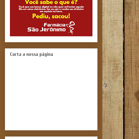
Curta a nossa página