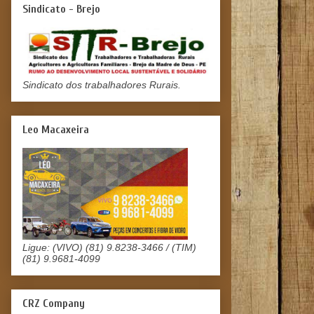
Sindicato - Brejo
Sindicato dos trabalhadores Rurais.
Leo Macaxeira
Ligue: (VIVO) (81) 9.8238-3466 / (TIM)
(81) 9.9681-4099
CRZ Company