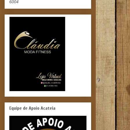
6004
Equipe de Apoio Acateia