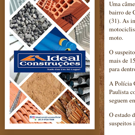
Uma câmera
bairro de 
(31). As 
motociclis
moto.
O suspeito
mais de 15
para dentr
A Polícia 
Paulista c
seguem em
O estado d
suspeitos 