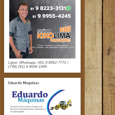
Ligue: Whatsapp: (81) 9.8962-7772 /
(TIM) (81) 9.9696-1949.
Eduardo Maquinas