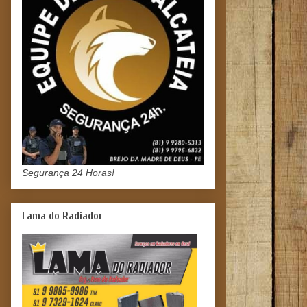
Segurança 24 Horas!
Lama do Radiador