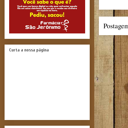
Postagem
Curta a nossa página