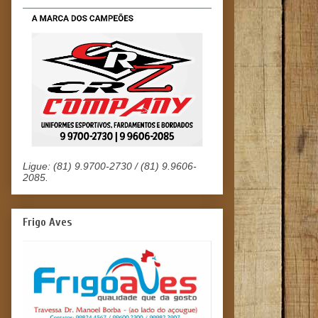
Ligue: (81) 9.9700-2730 / (81) 9.9606-
2085.
Frigo Aves