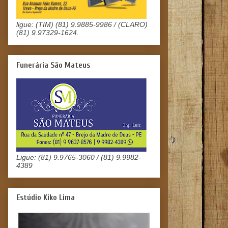
ligue: (TIM) (81) 9.9885-9986 / (CLARO)
(81) 9.97329-1624.
Funerária São Mateus
Ligue: (81) 9.9765-3060 / (81) 9.9982-
4389
Estúdio Kiko Lima