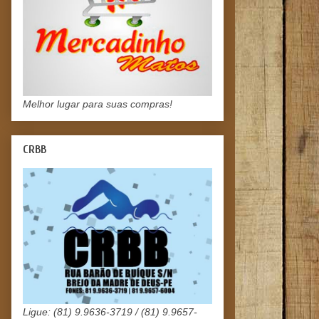
Melhor lugar para suas compras!
CRBB
Ligue: (81) 9.9636-3719 / (81) 9.9657-