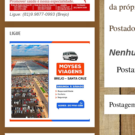
da próp
Ligue: (81)9.9877-0993 (Brejo)
Postad
LIGUE
Nenhu
Posta
Postagem