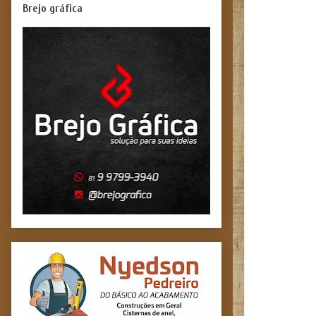
Brejo gráfica