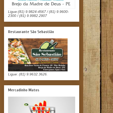
Ligue:(81) 9.9824-4567 / (81) 9.9600-
2300 / (81) 9.9982.2907
Restaurante São Sebastião
Ligue: (81) 9.9632.3626.
Mercadinho Matos