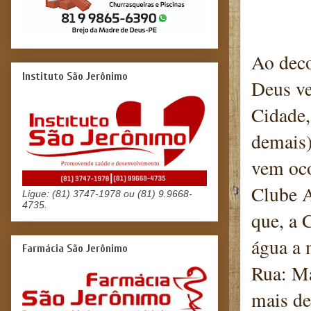
Ao deco
Instituto São Jerônimo
Deus ve
Cidade,
demais)
vem oco
Clube A
Ligue: (81) 3747-1978 ou (81) 9.9668-
4735.
que, a 
água a 
Farmácia São Jerônimo
Rua: Ma
mais de