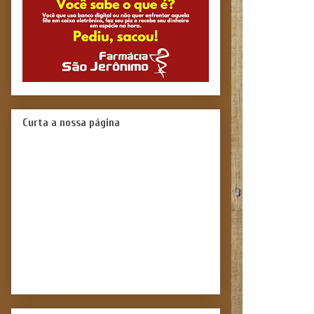
Curta a nossa página