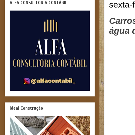
ALFA CONSULTORIA CONTÁBIL
sexta-
Carro
água 
Ideal Construção