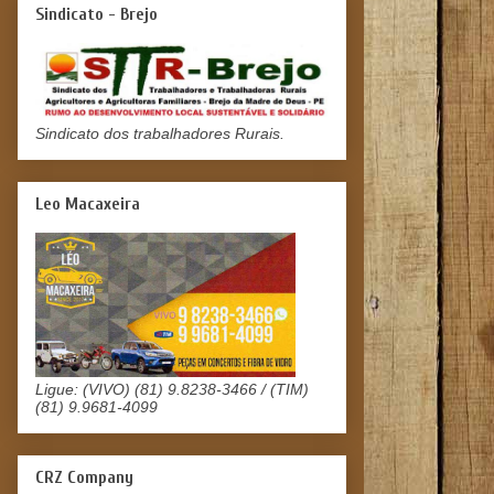
Sindicato - Brejo
Sindicato dos trabalhadores Rurais.
Leo Macaxeira
Ligue: (VIVO) (81) 9.8238-3466 / (TIM)
(81) 9.9681-4099
CRZ Company