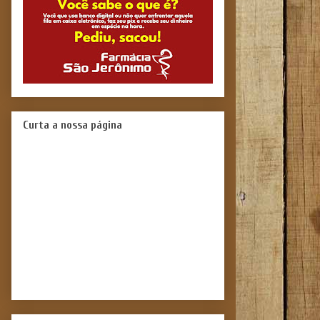
Curta a nossa página