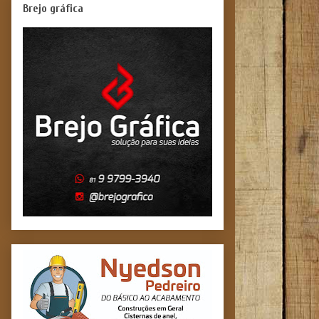
Brejo gráfica