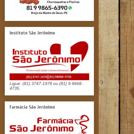
Instituto São Jerônimo
Ligue: (81) 3747-1978 ou (81) 9.9668-
4735.
Farmácia São Jerônimo