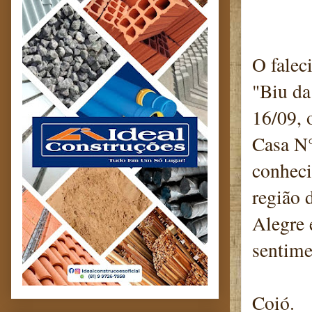
O falec
"Biu da
16/09, 
Casa N°
conheci
região 
Alegre 
sentime
Coió.