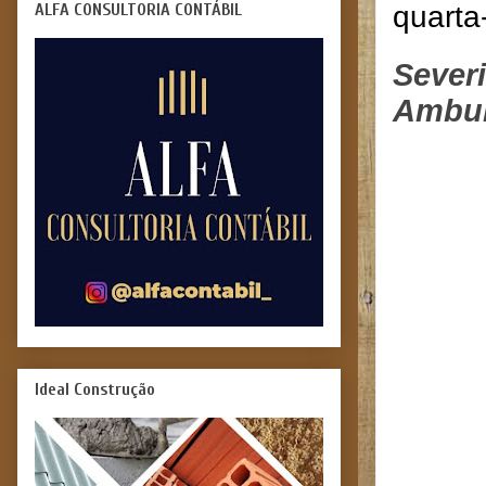
ALFA CONSULTORIA CONTÁBIL
quarta
Sever
Ambul
Ideal Construção