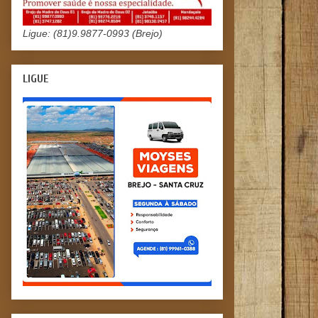
Ligue: (81)9.9877-0993 (Brejo)
LIGUE