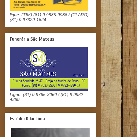
ligue: (TIM) (81) 9.9885-9986 / (CLARO)
(81) 9.97329-1624.
Funerária São Mateus
Ligue: (81) 9.9765-3060 / (81) 9.9982-
4389
Estúdio Kiko Lima