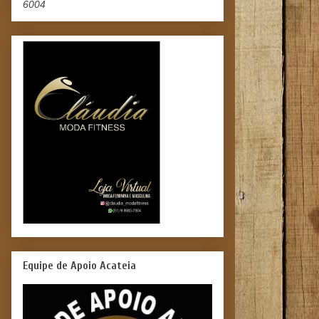
6004
Equipe de Apoio Acateia