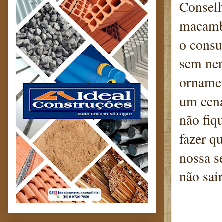
Conselh
macambi
o consu
sem nen
ornamen
um cená
não fiq
fazer q
nossa s
não sai