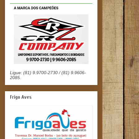
Ligue: (81) 9.9700-2730 / (81) 9.9606-
2085.
Frigo Aves