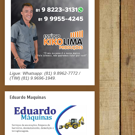
Ligue: Whatsapp: (81) 9.8962-7772 /
(TIM) (81) 9.9696-1949.
Eduardo Maquinas