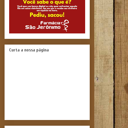
Curta a nossa página