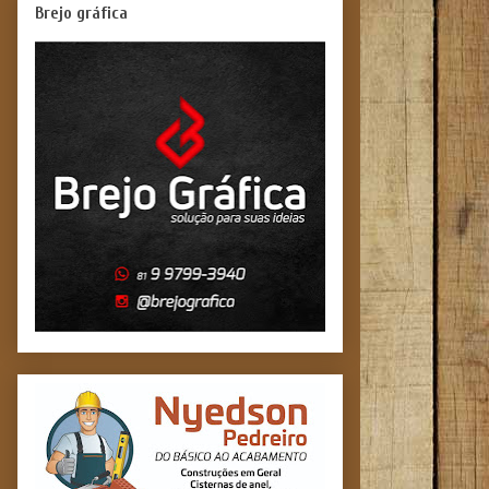
Brejo gráfica