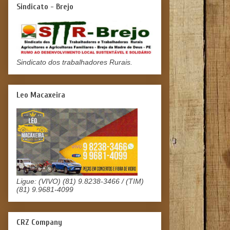
Sindicato - Brejo
Sindicato dos trabalhadores Rurais.
Leo Macaxeira
Ligue: (VIVO) (81) 9.8238-3466 / (TIM)
(81) 9.9681-4099
CRZ Company