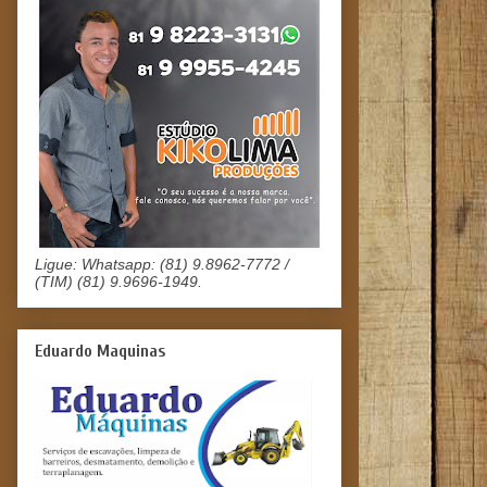
Ligue: Whatsapp: (81) 9.8962-7772 /
(TIM) (81) 9.9696-1949.
Eduardo Maquinas