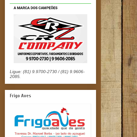
Ligue: (81) 9.9700-2730 / (81) 9.9606-
2085.
Frigo Aves