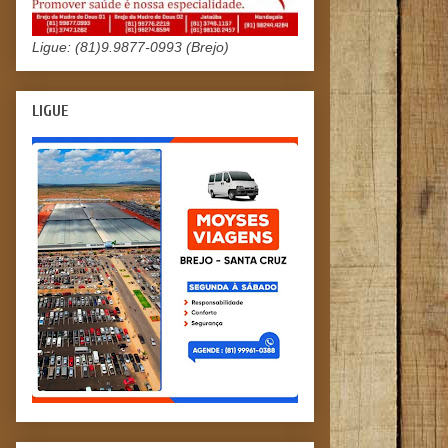
Ligue: (81)9.9877-0993 (Brejo)
LIGUE