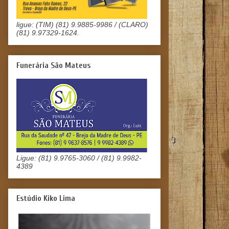
ligue: (TIM) (81) 9.9885-9986 / (CLARO)
(81) 9.97329-1624.
Funerária São Mateus
Ligue: (81) 9.9765-3060 / (81) 9.9982-
4389
Estúdio Kiko Lima