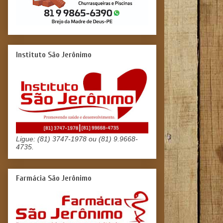
Instituto São Jerônimo
Ligue: (81) 3747-1978 ou (81) 9.9668-
4735.
Farmácia São Jerônimo