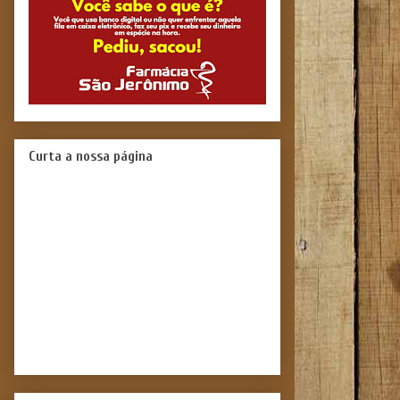
Curta a nossa página