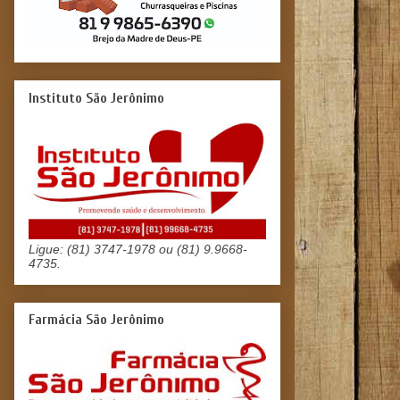
Instituto São Jerônimo
Ligue: (81) 3747-1978 ou (81) 9.9668-
4735.
Farmácia São Jerônimo