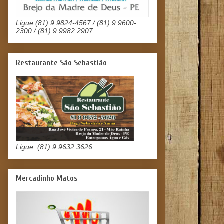
Ligue:(81) 9.9824-4567 / (81) 9.9600-
2300 / (81) 9.9982.2907
Restaurante São Sebastião
Ligue: (81) 9.9632.3626.
Mercadinho Matos