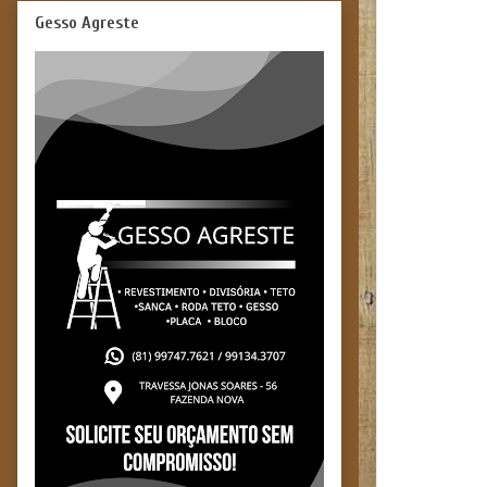
Gesso Agreste