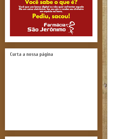
Curta a nossa página