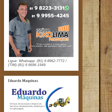
Ligue: Whatsapp: (81) 9.8962-7772 /
(TIM) (81) 9.9696-1949.
Eduardo Maquinas