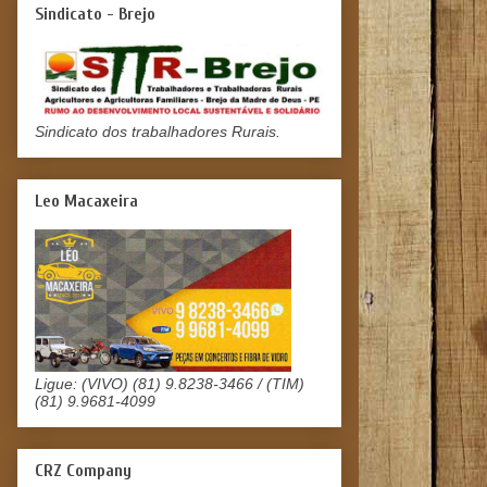
Sindicato - Brejo
Sindicato dos trabalhadores Rurais.
Leo Macaxeira
Ligue: (VIVO) (81) 9.8238-3466 / (TIM)
(81) 9.9681-4099
CRZ Company