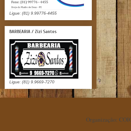
Ligue: (81) 9.99776-4455
BARBEARIA / Zizi Santos
Ligue: (81) 9.9669-7270
Organização: COIO