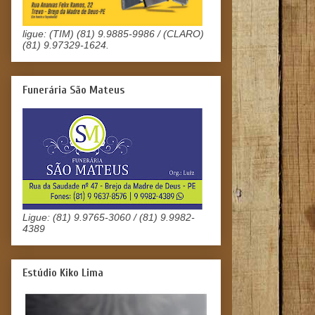
ligue: (TIM) (81) 9.9885-9986 / (CLARO)
(81) 9.97329-1624.
Funerária São Mateus
Ligue: (81) 9.9765-3060 / (81) 9.9982-
4389
Estúdio Kiko Lima