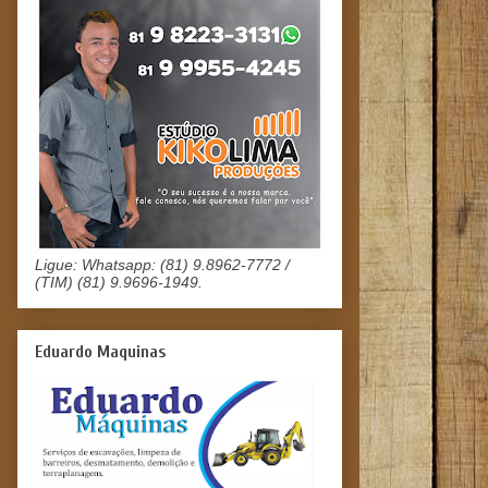
Ligue: Whatsapp: (81) 9.8962-7772 /
(TIM) (81) 9.9696-1949.
Eduardo Maquinas