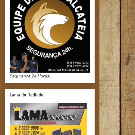
Segurança 24 Horas!
Lama do Radiador