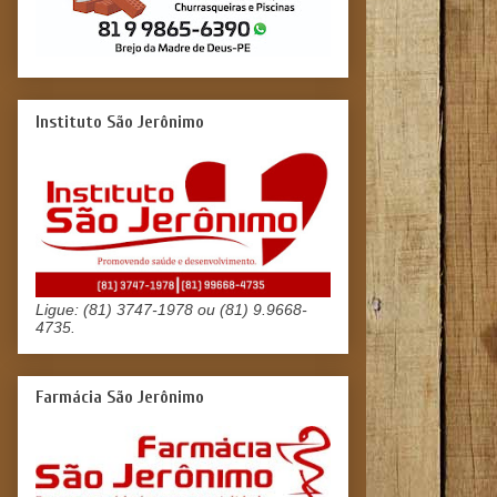
Instituto São Jerônimo
Ligue: (81) 3747-1978 ou (81) 9.9668-
4735.
Farmácia São Jerônimo