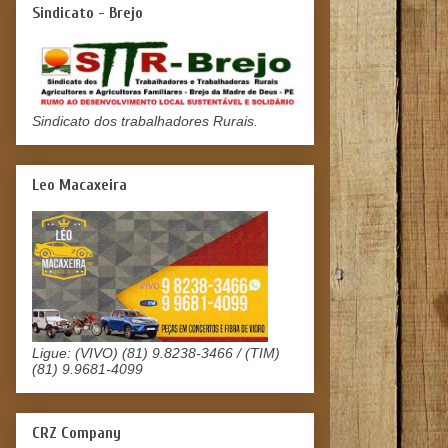
Sindicato - Brejo
Sindicato dos trabalhadores Rurais.
Leo Macaxeira
Ligue: (VIVO) (81) 9.8238-3466 / (TIM)
(81) 9.9681-4099
CRZ Company