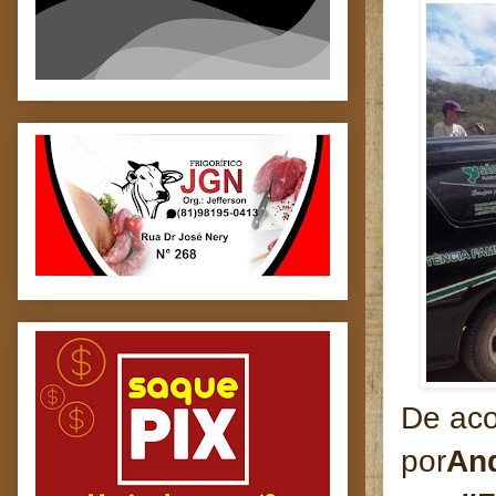
De aco
por
And