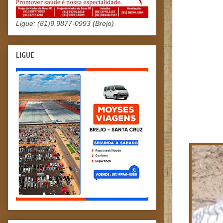
Ligue: (81)9.9877-0993 (Brejo)
LIGUE