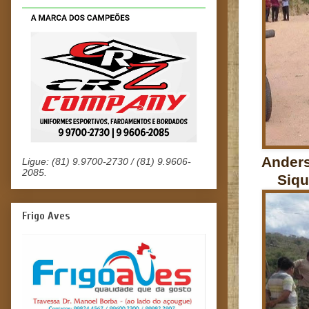
Anders
Ligue: (81) 9.9700-2730 / (81) 9.9606-
2085.
Siqu
Frigo Aves