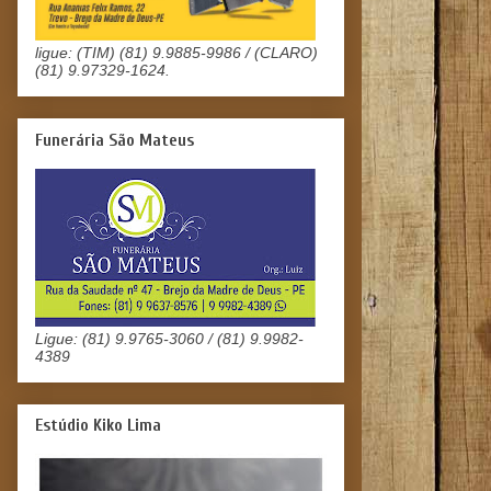
ligue: (TIM) (81) 9.9885-9986 / (CLARO)
(81) 9.97329-1624.
Funerária São Mateus
Ligue: (81) 9.9765-3060 / (81) 9.9982-
4389
Estúdio Kiko Lima