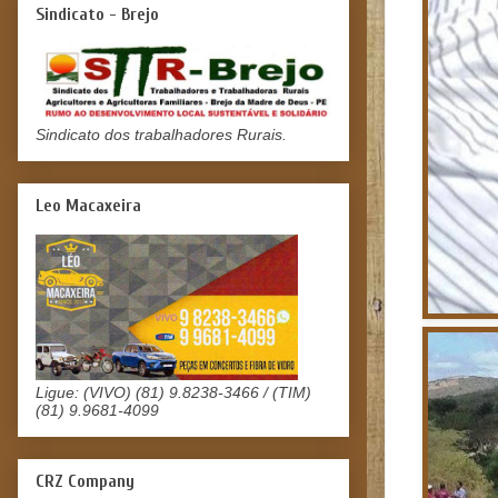
Sindicato - Brejo
Sindicato dos trabalhadores Rurais.
Leo Macaxeira
Ligue: (VIVO) (81) 9.8238-3466 / (TIM)
(81) 9.9681-4099
CRZ Company