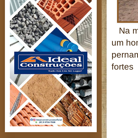
Na man
um hom
pernam
fortes