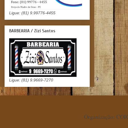
Ligue: (81) 9.99776-4455
BARBEARIA / Zizi Santos
Ligue: (81) 9.9669-7270
Organização: COIO