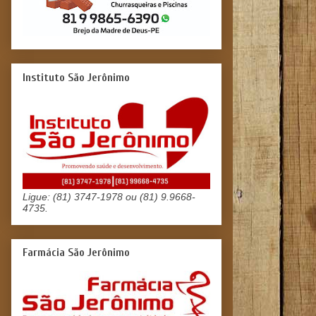
Instituto São Jerônimo
Ligue: (81) 3747-1978 ou (81) 9.9668-
4735.
Farmácia São Jerônimo