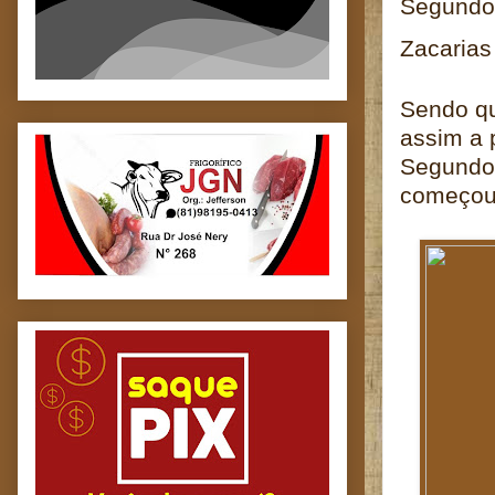
Segundo 
Zacarias
Sendo qu
assim a 
Segundo 
começou 