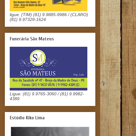
ligue: (TIM) (81) 9.9885-9986 / (CLARO)
(81) 9.97329-1624.
Funerária São Mateus
Ligue: (81) 9.9765-3060 / (81) 9.9982-
4389
Estúdio Kiko Lima