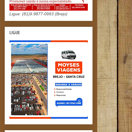
Ligue: (81)9.9877-0993 (Brejo)
LIGUE