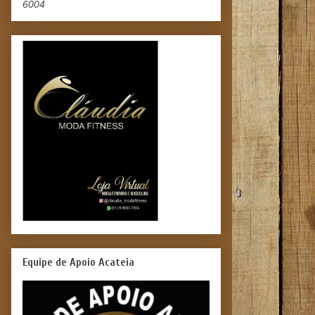
6004
Equipe de Apoio Acateia