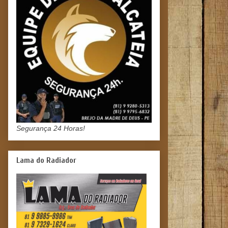
Segurança 24 Horas!
Lama do Radiador