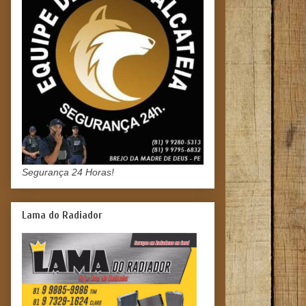
Segurança 24 Horas!
Lama do Radiador