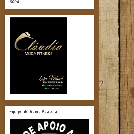
6004
Equipe de Apoio Acateia