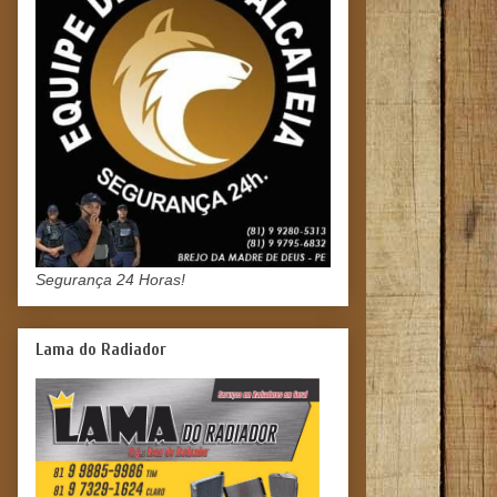
Segurança 24 Horas!
Lama do Radiador