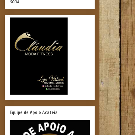
6004
Equipe de Apoio Acateia