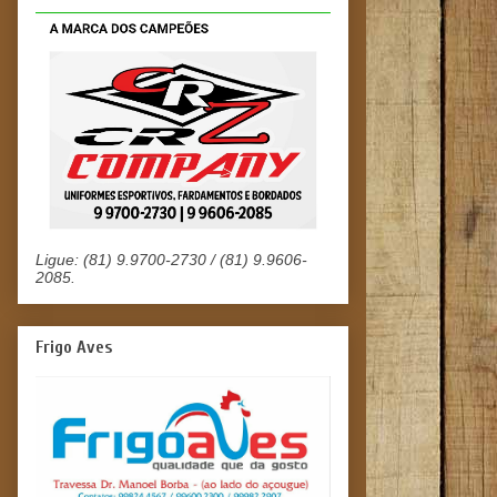
Ligue: (81) 9.9700-2730 / (81) 9.9606-
2085.
Frigo Aves