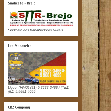
Sindicato - Brejo
Sindicato dos trabalhadores Rurais.
Leo Macaxeira
Ligue: (VIVO) (81) 9.8238-3466 / (TIM)
(81) 9.9681-4099
CRZ Company