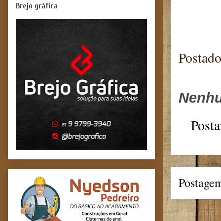
Brejo gráfica
Postad
Nenhu
Posta
Postagem