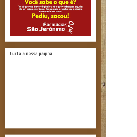
Curta a nossa página