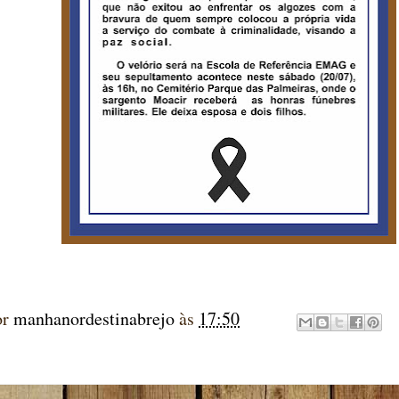
or
manhanordestinabrejo
às
17:50