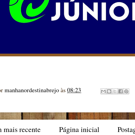
or
manhanordestinabrejo
às
08:23
 mais recente
Página inicial
Posta