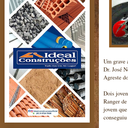
Um grave a
Dr. José N
Agreste do
Dois jove
Ranger de 
jovem que 
conseguiu 