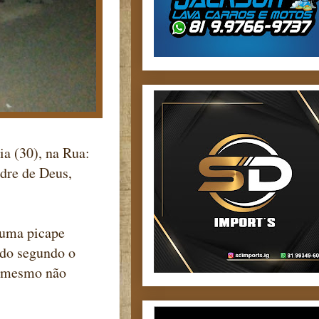
ia (30), na Rua:
adre de Deus,
 uma picape
ndo segundo o
o mesmo não