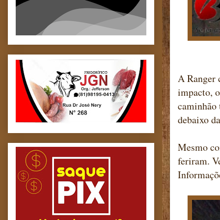
A Ranger c
impacto, 
caminhão t
debaixo da
Mesmo com 
feriram. V
Informaçõe