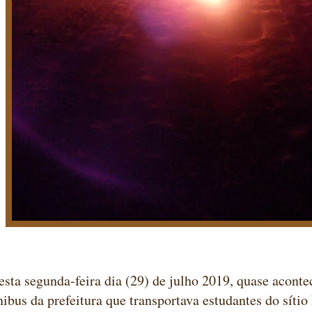
esta segunda-feira dia (29) de julho 2019, quase acont
bus da prefeitura que transportava estudantes do síti