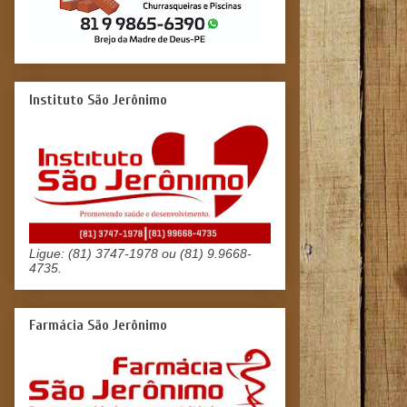
Instituto São Jerônimo
Ligue: (81) 3747-1978 ou (81) 9.9668-
4735.
Farmácia São Jerônimo