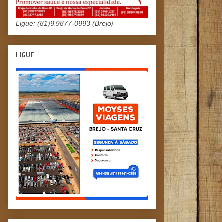
Ligue: (81)9.9877-0993 (Brejo)
LIGUE