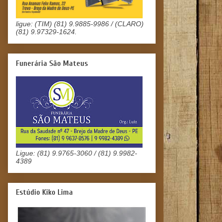
ligue: (TIM) (81) 9.9885-9986 / (CLARO)
(81) 9.97329-1624.
Funerária São Mateus
Ligue: (81) 9.9765-3060 / (81) 9.9982-
4389
Estúdio Kiko Lima