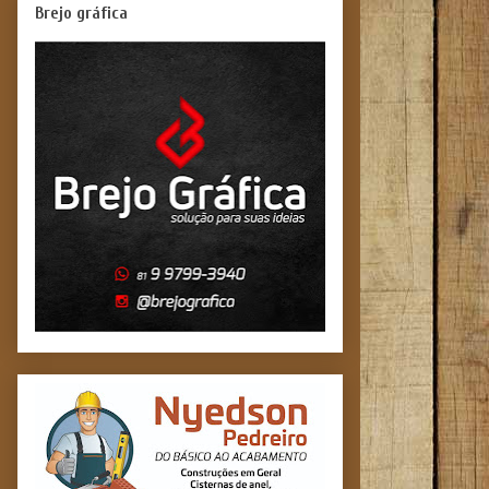
Brejo gráfica