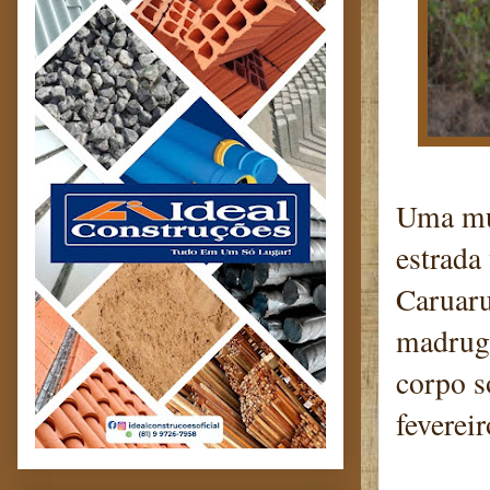
Uma mul
estrada
Caruaru
madruga
corpo s
feverei