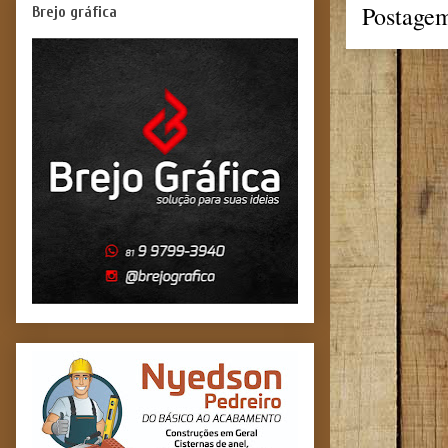
Postagem
Brejo gráfica