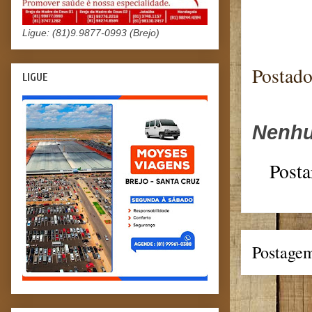
Blog 
Ligue: (81)9.9877-0993 (Brejo)
Postad
LIGUE
Nenhu
Posta
Postagem