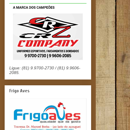
Ligue: (81) 9.9700-2730 / (81) 9.9606-
2085.
Frigo Aves