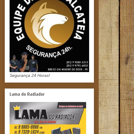
Segurança 24 Horas!
Lama do Radiador