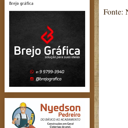
Brejo gráfica
Fonte: 