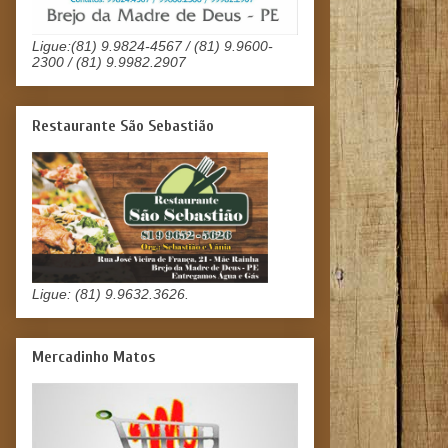
Ligue:(81) 9.9824-4567 / (81) 9.9600-
2300 / (81) 9.9982.2907
Restaurante São Sebastião
Ligue: (81) 9.9632.3626.
Mercadinho Matos