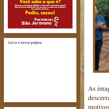
Curta a nossa página
As imag
descerr
motivos