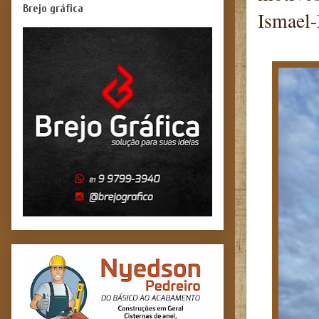
Brejo gráfica
Ismael