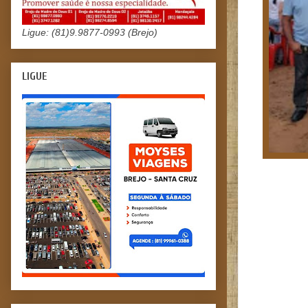
Ligue: (81)9.9877-0993 (Brejo)
LIGUE