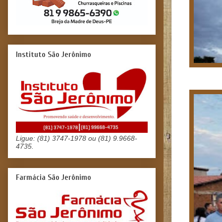
Instituto São Jerônimo
Ligue: (81) 3747-1978 ou (81) 9.9668-
4735.
Farmácia São Jerônimo