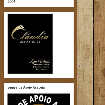
6004
Equipe de Apoio Acateia