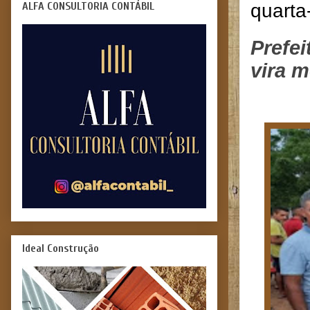
ALFA CONSULTORIA CONTÁBIL
quarta
Prefei
vira m
Ideal Construção