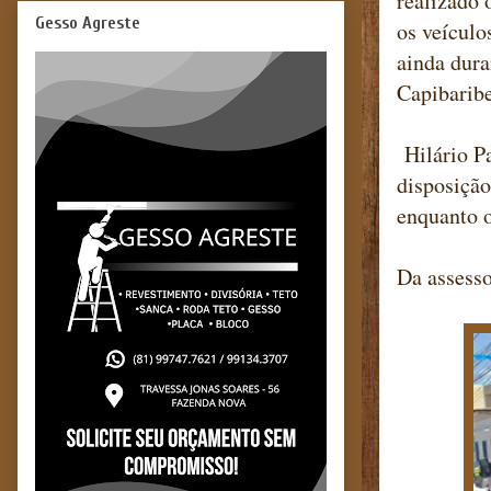
realizado 
Gesso Agreste
os veículo
ainda dura
Capibaribe
Hilário P
disposiçã
enquanto 
Da assesso