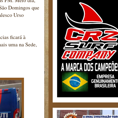
as FM. Meio dia,
m São Domingos que
alesco Urso
ias ficará à
mais uma na Sede,