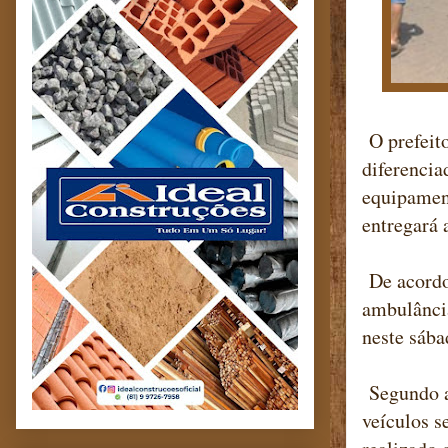
O prefeito
diferencia
equipament
entregará 
De acordo
ambulânci
neste sába
Segundo a
veículos s