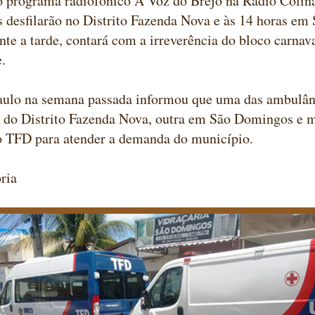
o programa radiofônico A Voz do Brejo na Rádio Colin
s desfilarão no Distrito Fazenda Nova e às 14 horas e
nte a tarde, contará com a irreverência do bloco carnav
.
aulo na semana passada informou que uma das ambulânc
o do Distrito Fazenda Nova, outra em São Domingos e 
o TFD para atender a demanda do município.
ria