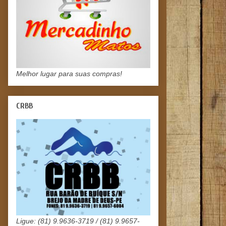
Melhor lugar para suas compras!
CRBB
Ligue: (81) 9.9636-3719 / (81) 9.9657-