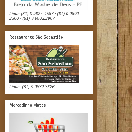
Ligue:(81) 9.9824-4567 / (81) 9.9600-
2300 / (81) 9.9982.2907
Restaurante São Sebastião
Ligue: (81) 9.9632.3626.
Mercadinho Matos