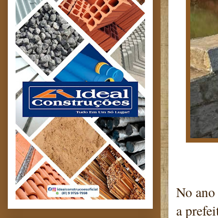
No ano 
a prefe