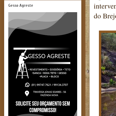
interve
Gesso Agreste
do Brej