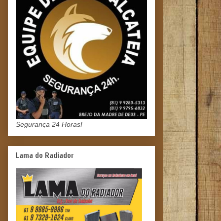
Segurança 24 Horas!
Lama do Radiador