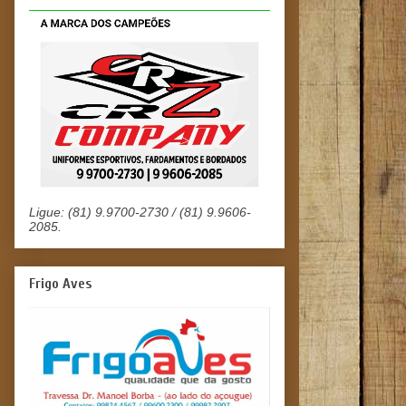
Ligue: (81) 9.9700-2730 / (81) 9.9606-
2085.
Frigo Aves