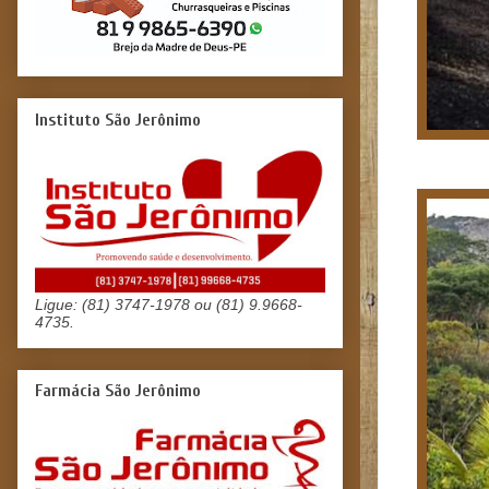
Instituto São Jerônimo
Ligue: (81) 3747-1978 ou (81) 9.9668-
4735.
Farmácia São Jerônimo