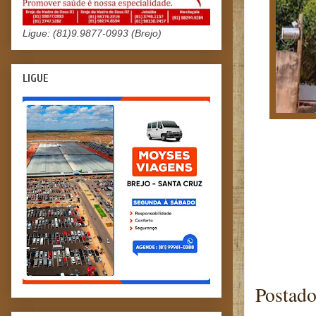
Ligue: (81)9.9877-0993 (Brejo)
LIGUE
Postad