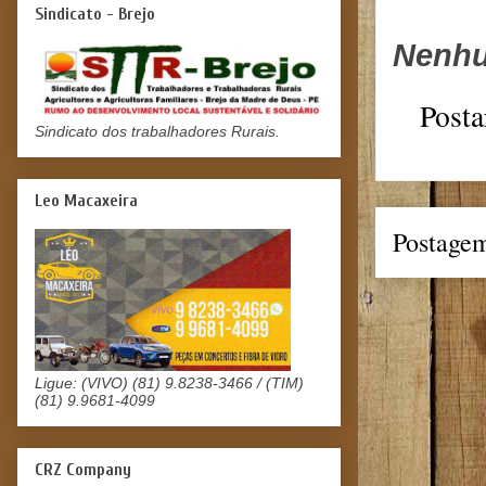
Sindicato - Brejo
Nenhu
Posta
Sindicato dos trabalhadores Rurais.
Leo Macaxeira
Postagem
Ligue: (VIVO) (81) 9.8238-3466 / (TIM)
(81) 9.9681-4099
CRZ Company