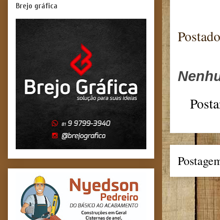
Blog
Brejo gráfica
Postad
Nenhu
Posta
Postagem