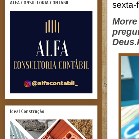
ALFA CONSULTORIA CONTÁBIL
sexta-
Morre 
pregui
Deus.
Ideal Construção