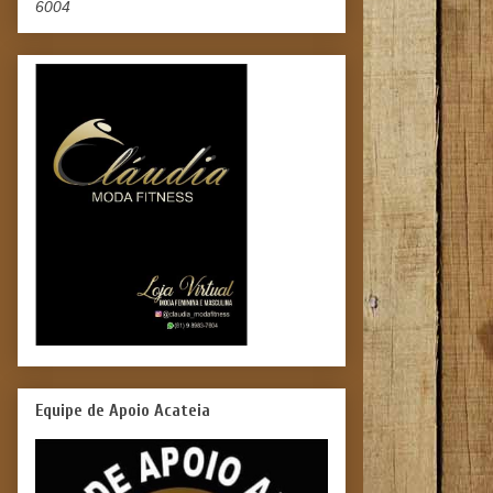
6004
Equipe de Apoio Acateia