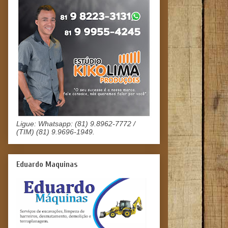
Ligue: Whatsapp: (81) 9.8962-7772 /
(TIM) (81) 9.9696-1949.
Eduardo Maquinas