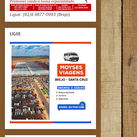
Ligue: (81)9.9877-0993 (Brejo)
LIGUE