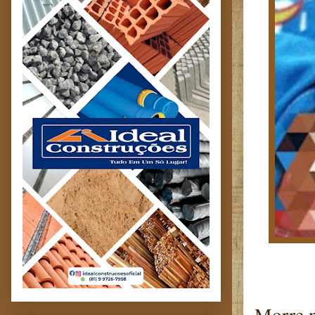
Morre n