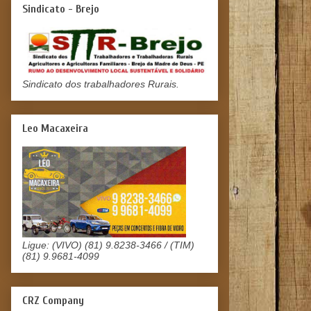
Sindicato - Brejo
Sindicato dos trabalhadores Rurais.
Leo Macaxeira
Ligue: (VIVO) (81) 9.8238-3466 / (TIM)
(81) 9.9681-4099
CRZ Company