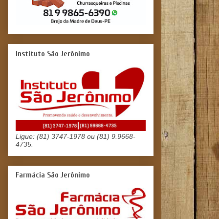
Instituto São Jerônimo
Ligue: (81) 3747-1978 ou (81) 9.9668-
4735.
Farmácia São Jerônimo