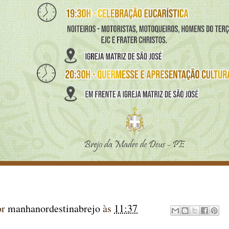
or
manhanordestinabrejo
às
11:37